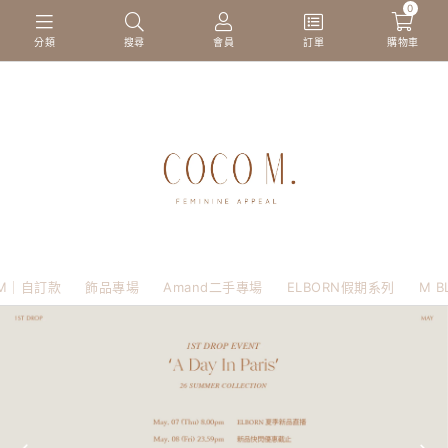
0
分類
搜尋
會員
訂單
購物車
M｜自訂款
飾品專場
Amand二手專場
ELBORN假期系列
M B