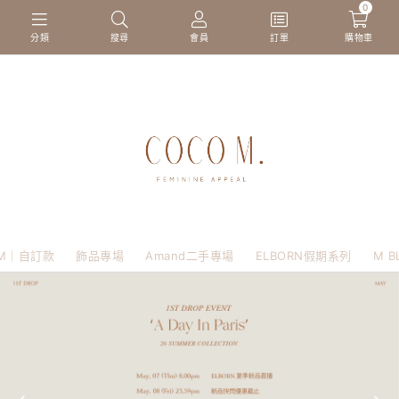
0
分類
搜尋
會員
訂單
購物車
M｜自訂款
飾品專場
Amand二手專場
ELBORN假期系列
M B