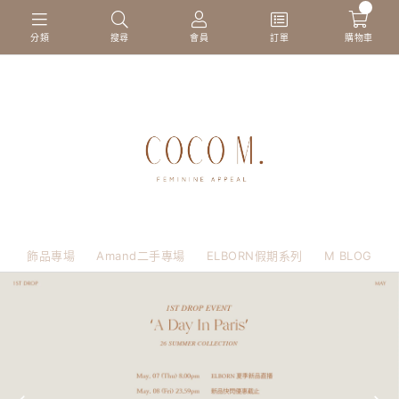
0
分類
搜尋
會員
訂單
購物車
飾品專場
Amand二手專場
ELBORN假期系列
M BLOG