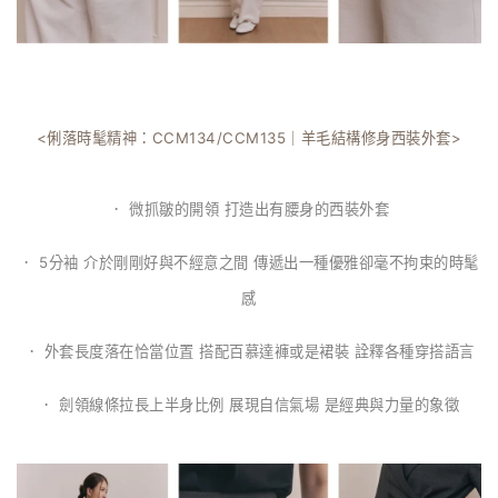
<俐落時髦精神：CCM134/CCM135｜羊毛結構修身西裝外套>
． 微抓皺的開領 打造出有腰身的西裝外套
． 5分袖 介於剛剛好與不經意之間 傳遞出一種優雅卻毫不拘束的時髦
感
． 外套長度落在恰當位置 搭配百慕達褲或是裙裝 詮釋各種穿搭語言
． 劍領線條拉長上半身比例 展現自信氣場 是經典與力量的象徵