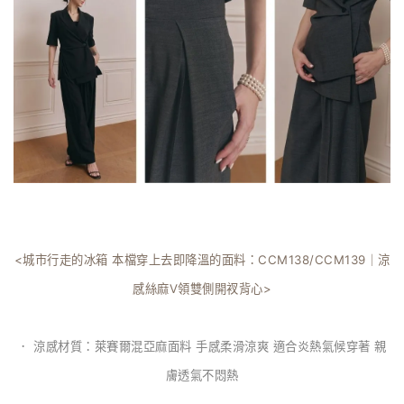
<城市行走的冰箱 本檔穿上去即降溫的面料：CCM138/CCM139｜涼
感絲麻V領雙側開衩背心>
． 涼感材質：萊賽爾混亞麻面料 手感柔滑涼爽 適合炎熱氣候穿著 親
膚透氣不悶熱