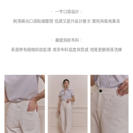
． 一字口袋設計：
俐落橫向口袋點綴腰間 低調又提升設計層次 實用與風格兼具
． 嚴選斜紋布料：
表面帶有細緻斜紋肌理 增添布料挺度與質感 視覺更顯俐落洗練