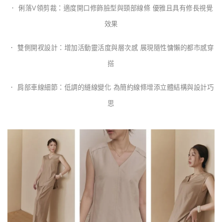
． 俐落V領剪裁：適度開口修飾臉型與頸部線條 優雅且具有修長視覺
效果
． 雙側開衩設計：增加活動靈活度與層次感 展現隨性慵懶的都市感穿
搭
． 肩部車線細節：低調的縫線變化 為簡約線條增添立體結構與設計巧
思