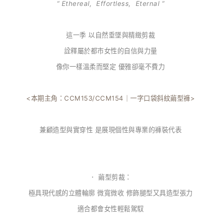
“ Ethereal, Effortless, Eternal ”
這一季
以自然垂墜與精緻剪裁
詮釋屬於都市女性的自信與力量
像你一樣溫柔而堅定 優雅卻毫不費力
<本期主角：CCM153/CCM154｜一字口袋斜紋繭型褲>
兼顧造型與實穿性 是展現個性與專業的褲裝代表
． 繭型剪裁：
極具現代感的立體輪廓 微寬微收 修飾腿型又具造型張力
適合都會女性輕鬆駕馭