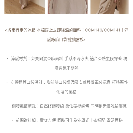
<城市行走的冰箱 本檔穿上去即降溫的面料：CCM140/CCM141｜涼
感絲麻口袋側抓皺衫>
． 涼感材質：萊賽爾混亞麻面料 手感柔滑涼爽 適合炎熱氣候穿著 親
膚透氣不悶熱
． 立體翻蓋口袋設計：胸前雙口袋增添層次感與微軍裝氣息 打造率性
俐落的風格
． 側腰抓皺剪裁：自然修飾腰線 柔化硬挺線條 同時創造優雅輪廓感
． 前開襟排釦：實穿方便 同時可作為外罩式上衣搭配 靈活百搭